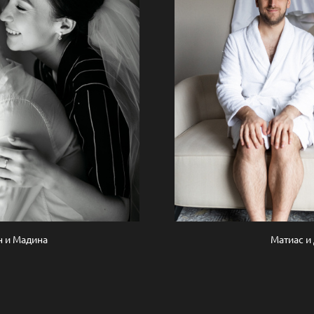
н и Мадина
Матиас и